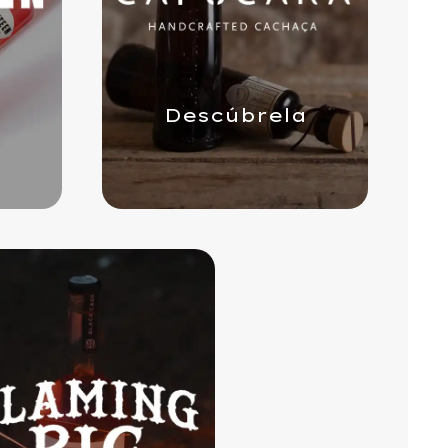
a
Descúbrela