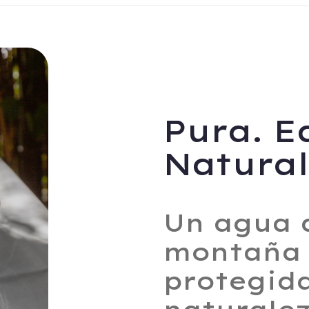
Pura. E
Natural
Un agua 
montaña 
protegida