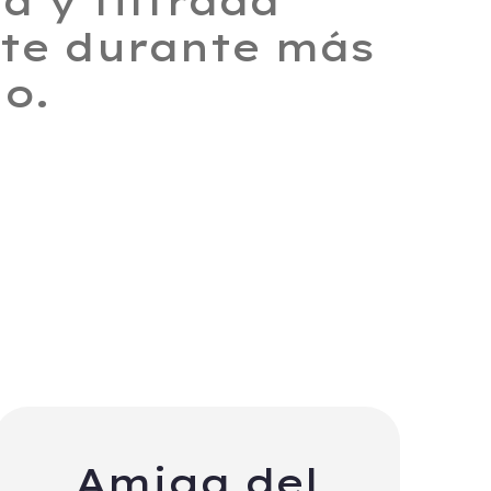
a y filtrada
te durante más
lo.
Amiga del